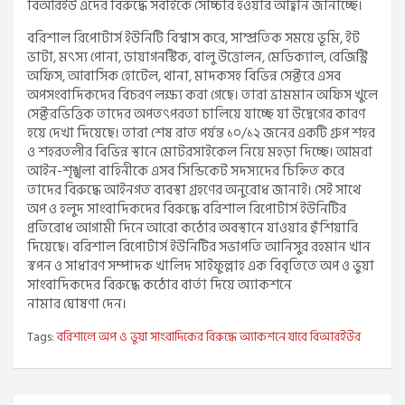
বিআরইউ এদের বিরুদ্ধে সবাইকে সোচ্চার হওয়ার আহ্বান জানাচ্ছে।
বরিশাল রিপোর্টার্স ইউনিটি বিশ্বাস করে, সাম্প্রতিক সময়ে ভূমি, ইট
ভাটা, মৎস্য পোনা, ডায়াগনস্টিক, বালু উত্তোলন, মেডিক্যাল, রেজিস্ট্রি
অফিস, আবাসিক হোটেল, থানা, মাদকসহ বিভিন্ন সেক্টরে এসব
অপসংবাদিকদের বিচরণ লক্ষ্য করা গেছে। তারা ভ্রামমান অফিস খুলে
সেক্টরভিত্তিক তাদের অপতৎপরতা চালিয়ে যাচ্ছে যা উদ্বেগের কারণ
হয়ে দেখা দিয়েছে। তারা শেষ রাত পর্যন্ত ১০/১২ জনের একটি গ্রুপ শহর
ও শহরতলীর বিভিন্ন স্থানে মোটরসাইকেল নিয়ে মহড়া দিচ্ছে। আমরা
আইন-শৃঙ্খলা বাহিনীকে এসব সিন্ডিকেট সদস্যদের চিহ্নিত করে
তাদের বিরুদ্ধে আইনগত ব্যবস্থা গ্রহণের অনুরোধ জানাই। সেই সাথে
অপ ও হলুদ সাংবাদিকদের বিরুদ্ধে বরিশাল রিপোর্টার্স ইউনিটির
প্রতিরোধ আগামী দিনে আরো কঠোর অবস্থানে যাওয়ার হুঁশিয়ারি
দিয়েছে। বরিশাল রিপোর্টার্স ইউনিটির সভাপতি আনিসুর রহমান খান
স্বপন ও সাধারণ সম্পাদক খালিদ সাইফুল্লাহ এক বিবৃতিতে অপ ও ভুয়া
সাংবাদিকদের বিরুদ্ধে কঠোর বার্তা দিয়ে অ্যাকশনে
নামার ঘোষণা দেন।
Tags:
বরিশালে অপ ও ভুয়া সাংবাদিকের বিরুদ্ধে অ্যাকশনে যাবে বিআরইউর