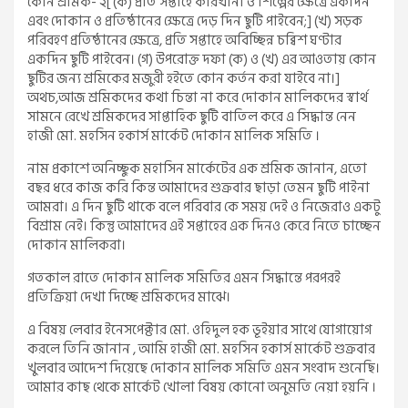
কোন শ্রমিক- ২[ (ক) প্রতি সপ্তাহে কারখানা ও শিল্পের ক্ষেত্রে একদিন
এবং দোকান ও প্রতিষ্ঠানের ক্ষেত্রে দেড় দিন ছুটি পাইবেন;] (খ) সড়ক
পরিবহণ প্রতিষ্ঠানের ক্ষেত্রে, প্রতি সপ্তাহে অবিচ্ছিন্ন চব্বিশ ঘণ্টার
একদিন ছুটি পাইবেন। (গ) উপরোক্ত দফা (ক) ও (খ) এর আওতায় কোন
ছুটির জন্য শ্রমিকের মজুরী হইতে কোন কর্তন করা যাইবে না।]
অথচ,আজ শ্রমিকদের কথা চিন্তা না করে দোকান মালিকদের স্বার্থ
সামনে রেখে শ্রমিকদের সাপ্তাহিক ছুটি বাতিল করে এ সিদ্ধান্ত নেন
হাজী মো. মহসিন হকার্স মার্কেট দোকান মালিক সমিতি ।
নাম প্রকাশে অনিচ্ছুক মহাসিন মার্কেটের এক শ্রমিক জানান, এতো
বছর ধরে কাজ করি কিন্ত আমাদের শুক্রবার ছাড়া তেমন ছুটি পাইনা
আমরা। এ দিন ছুটি থাকে বলে পরিবার কে সময় দেই ও নিজেরাও একটু
বিশ্রাম নেই। কিন্তু আমাদের এই সপ্তাহের এক দিনও কেরে নিতে চাচ্ছেন
দোকান মালিকরা।
গতকাল রাতে দোকান মালিক সমিতির এমন সিদ্ধান্তে পরপরই
প্রতিক্রিয়া দেখা দিচ্ছে শ্রমিকদের মাঝে।
এ বিষয় লেবার ইনেসপেক্টার মো. ওহিদুল হক ভূইয়ার সাথে যোগায়োগ
করলে তিনি জানান , আমি হাজী মো. মহসিন হকার্স মার্কেট শুক্রবার
খুলবার আদেশ দিয়েছে দোকান মালিক সমিতি এমন সংবাদ শুনেছি।
আমার কাছ থেকে মার্কেট খোলা বিষয় কোনো অনুমতি নেয়া হয়নি ।