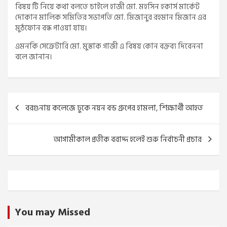
বিষয় টি নিয়ে কথা বলতে চাইলে হাজী মো. মহসিন হকার্স মার্কেট
দোকান মালিক সমিতির সভাপতি মো. মিজানুর রহমান মিজান এর
মুঠফোন বন্ধ পাওয়া যায়।
এমনকি সেক্রেটারি মো. মুস্তাক গাজী এ বিষয় কোন বক্তব্য দিবেননা
বলে জানান।
Post
বরগুনায় কলেজে ঢুকে নয়ন বন্ড গ্রুপের হামলা, শিক্ষার্থী আহত
navigation
আগামীকাল প্রতীক বরাদ্দ হলেই শুরু নির্বাচনী প্রচার
You may Missed