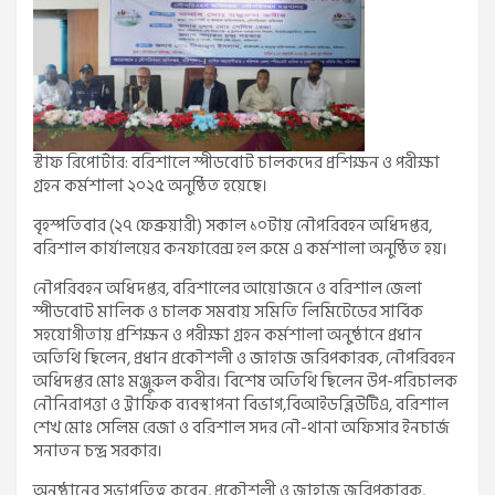
স্টাফ রিপোর্টার: বরিশালে স্পীডবোট চালকদের প্রশিক্ষন ও পরীক্ষা
গ্রহন কর্মশালা ২০২৫ অনুষ্ঠিত হয়েছে।
বৃহস্পতিবার (২৭ ফেব্রুয়ারী) সকাল ১০টায় নৌপরিবহন অধিদপ্তর,
বরিশাল কার্যালয়ের কনফারেন্স হল রুমে এ কর্মশালা অনুষ্ঠিত হয়।
নৌপরিবহন অধিদপ্তর, বরিশালের আয়োজনে ও বরিশাল জেলা
স্পীডবোট মালিক ও চালক সমবায় সমিতি লিমিটেডের সার্বিক
সহযোগীতায় প্রশিক্ষন ও পরীক্ষা গ্রহন কর্মশালা অনুষ্ঠানে প্রধান
অতিথি ছিলেন, প্রধান প্রকৌশলী ও জাহাজ জরিপকারক, নৌপরিবহন
অধিদপ্তর মোঃ মঞ্জুরুল কবীর। বিশেষ অতিথি ছিলেন উপ-পরিচালক
নৌনিরাপত্তা ও ট্রাফিক ব্যবস্থাপনা বিভাগ,বিআইডব্লিউটিএ, বরিশাল
শেখ মোঃ সেলিম রেজা ও বরিশাল সদর নৌ-থানা অফিসার ইনচার্জ
সনাতন চন্দ্র সরকার।
অনুষ্ঠানের সভাপতিত্ব করেন, প্রকৌশলী ও জাহাজ জরিপকারক,