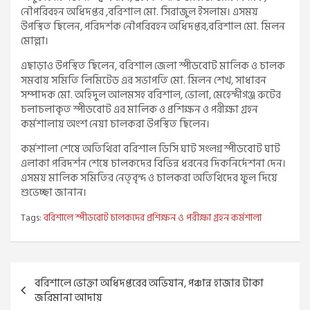
নৌপরিবহন অধিদপ্তর ,বরিশাল মো. সিরাজুল ইসলাম। এসময়
উপস্থিত ছিলেন, পরিদর্শক নৌপরিবহন অধিদপ্তর,বরিশাল মো. মিলন
মোল্লা।
এছাড়াও উপস্থিত ছিলেন, বরিশাল জেলা স্পীডবোট মালিক ও চালক
সমবায় সমিতি লিমিটেড এর সভাপতি মো. মিলন শেখ, সাধারন
সম্পাদক মো. অহিদুল আলমসহ বরিশাল, ভোলা, মেহেন্দীগঞ্জ রুটের
চলাচলাকৃত স্পীডবোট এর মালিক ও প্রশিক্ষন ও পরীক্ষা গ্রহন
কর্মশালায় অংশ নেয়া চালকরা উপস্থিত ছিলেন।
কর্মশালা শেষে অতিথিরা বরিশাল ডিসি ঘাট সংলগ্ন স্পীডবোট ঘাট
এলাকা পরিদর্শন শেষে চালকদের বিভিন্ন ধরনের দিকনির্দেশনা দেন।
এসময় মালিক সমিতির নেতৃবৃন্দ ও চালকরা অতিথিদের ফুল দিয়ে
শুভেচ্ছা জানান।
Tags:
বরিশালে স্পীডবোট চালকদের প্রশিক্ষন ও পরীক্ষা গ্রহন কর্মশালা
Post
বরিশালে ভোক্তা অধিদপ্তরের অভিযান, পঞ্চান্ন হাজার টাকা
navigation
জরিমানা আদায়