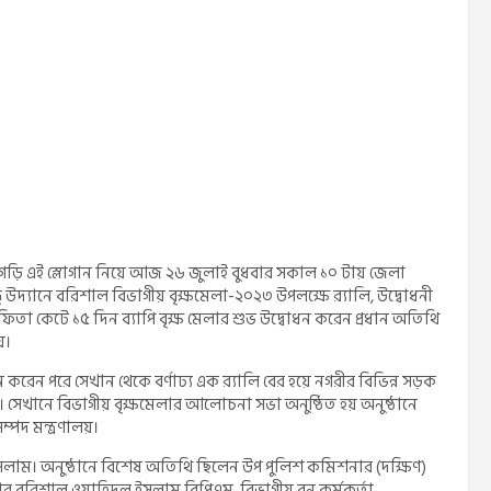
দেশ গড়ি এই স্লোগান নিয়ে আজ ২৬ জুলাই বুধবার সকাল ১০ টায় জেলা
দ্যানে বরিশাল বিভাগীয় বৃক্ষমেলা-২০২৩ উপলক্ষে র‍্যালি, উদ্বোধনী
ফিতা কেটে ১৫ দিন ব্যাপি বৃক্ষ মেলার শুভ উদ্বোধন করেন প্রধান অতিথি
়।
 করেন পরে সেখান থেকে বর্ণাঢ্য এক র‍্যালি বের হয়ে নগরীর বিভিন্ন সড়ক
 হয়। সেখানে বিভাগীয় বৃক্ষমেলার আলোচনা সভা অনুষ্ঠিত হয় অনুষ্ঠানে
্পদ মন্ত্রণালয়।
সলাম। অনুষ্ঠানে বিশেষ অতিথি ছিলেন উপ পুলিশ কমিশনার (দক্ষিণ)
 বরিশাল ওয়াহিদুল ইসলাম বিপিএম, বিভাগীয় বন কর্মকর্তা