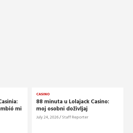
CASINO
asinia:
88 minuta u Lolajack Casino:
ambió mi
moj osobni doživljaj
July 24, 2026
Staff Reporter