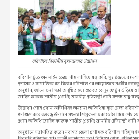
বরিশালে বিভাগীয় বৃক্ষমেলার উদ্বোধন
বরিশালটুডে অনলাইন ডেক্স: গাছ লাগিয়ে যত্ন করি, সুস্থ প্রজন্মের 
প্রশাসন ও সামাজিক বন বিভাগ বরিশাল এর আয়োজনে নগরীর বঙ্গবন্ধু উ
অনুষ্ঠান, আলোচনা সভা অনুষ্ঠিত হয়। শুরুতে বেলুন ফেস্টুন উড়িয়ে ও 
জাহিদ ফারুক শামীম (এমপি) মাননীয় প্রতিমন্ত্রী পানি সম্পদ মন্ত্রণালয
উদ্বোধন শেষে প্রধান অতিথিসহ অন্যান্য অতিথিরা বৃক্ষ মেলা পরিদর্শন
প্রদক্ষিণ করে বঙ্গবন্ধু উদ্যানে সংলগ্ন শিল্পকলা একাডেমি গিয়ে শেষ
প্রধান অতিথি জাহিদ ফারুক শামীম (এমপি) মাননীয় প্রতিমন্ত্রী পানি সম
অনুষ্ঠানে সভাপতিত্ব করেন নবাগত জেলা প্রশাসক বরিশাল শহিদুল ই
বিএমপি বরিশাল মোঃ আলী আশরাফ ভূঞা বিপিএম (বার), পুলিশ সুপার