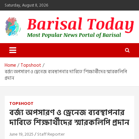
Skip
Saturday, August 8, 2026
to
content
Barisal Today
The Most Popular News Portal in Barisal
Home
Topshoot
বর্জ্য অপসারণ ও ড্রেনেজ ব্যবস্থাপনার দাবিতে শিক্ষার্থীদের স্মারকলিপি
প্রদান
TOPSHOOT
বর্জ্য অপসারণ ও ড্রেনেজ ব্যবস্থাপনার
দাবিতে শিক্ষার্থীদের স্মারকলিপি প্রদান
June 19, 2025
Staff Reporter