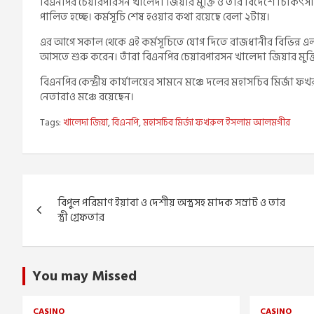
বিএনপির চেয়ারপারসন খালেদা জিয়ার মুক্তি ও তাঁর বিদেশে চিকিৎস
পালিত হচ্ছে। কর্মসূচি শেষ হওয়ার কথা রয়েছে বেলা ২টায়।
এর আগে সকাল থেকে এই কর্মসূচিতে যোগ দিতে রাজধানীর বিভিন্ন এল
আসতে শুরু করেন। তাঁরা বিএনপির চেয়ারপারসন খালেদা জিয়ার মুক্তি 
বিএনপির কেন্দ্রীয় কার্যালয়ের সামনে মঞ্চে দলের মহাসচিব মির্জা ফ
নেতারাও মঞ্চে রয়েছেন।
Tags:
খালেদা জিয়া
,
বিএনপি
,
মহাসচিব মির্জা ফখরুল ইসলাম আলমগীর
Post
বিপুল পরিমাণ ইয়াবা ও দেশীয় অস্ত্রসহ মাদক সম্রাট ও তার
navigation
স্ত্রী গ্রেফতার
You may Missed
CASINO
CASINO