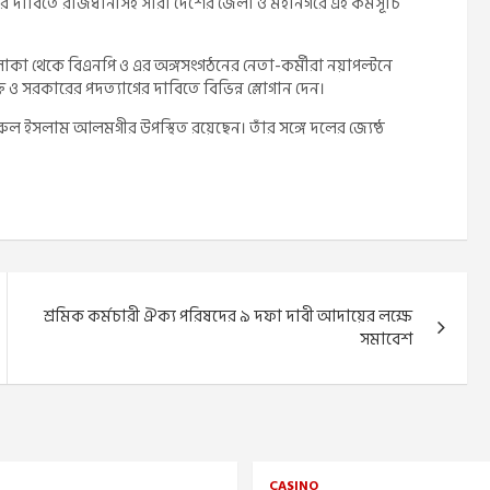
ার দাবিতে রাজধানীসহ সারা দেশের জেলা ও মহানগরে এই কর্মসূচি
াকা থেকে বিএনপি ও এর অঙ্গসংগঠনের নেতা-কর্মীরা নয়াপল্টনে
ও সরকারের পদত্যাগের দাবিতে বিভিন্ন স্লোগান দেন।
খরুল ইসলাম আলমগীর উপস্থিত রয়েছেন। তাঁর সঙ্গে দলের জ্যেষ্ঠ
শ্রমিক কর্মচারী ঐক্য পরিষদের ৯ দফা দাবী আদায়ের লক্ষে
সমাবেশ
CASINO