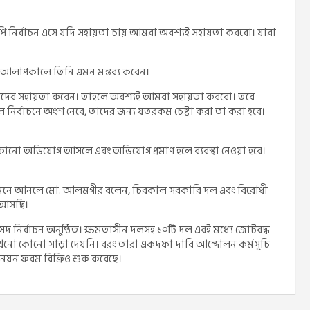
পি নির্বাচন এসে যদি সহায়তা চায় আমরা অবশ্যই সহায়তা করবো। যারা
গে আলাপকালে তিনি এমন মন্তব্য করেন।
াদের সহায়তা করেন। তাহলে অবশ্যই আমরা সহায়তা করবো। তবে
নির্বাচনে অংশ নেবে, তাদের জন্য যতরকম চেষ্টা করা তা করা হবে।
 কোনো অভিযোগ আসলে এবং অভিযোগ প্রমাণ হলে ব্যবস্থা নেওয়া হবে।
ামনে আনলে মো. আলমগীর বলেন, চিরকাল সরকারি দল এবং বিরোধী
 আসছি।
 নির্বাচন অনুষ্ঠিত। ক্ষমতাসীন দলসহ ১০টি দল এরই মধ্যে জোটবদ্ধ
নো কোনো সাড়া দেয়নি। বরং তারা একদফা দাবি আন্দোলন কর্মসূচি
োনয়ন ফরম বিক্রিও শুরু করেছে।