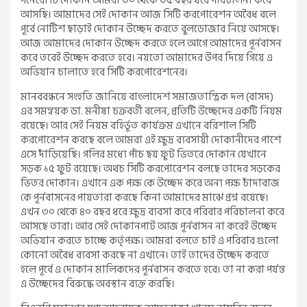
পনেরো টি দোকান আমরা ৩০ থেকে ৩৫ বছর ধরে পরিচালনা করে
আসছি। আমাদের সেই দোকান আজ সিটি করপোরেশন অবৈধ বলে
পূর্বে নোটিশ ছাড়াই দোকান উচ্ছেদ করতে বুলডোজার নিয়ে আসছে।
আজ আমাদের দোকান উচ্ছেদ করতে হলে আগে আমাদের পূর্নবাসন
করে তবেই উচ্ছেদ করতে হবে। নয়তো আমাদের উপর দিয়ে গিয়ে এ
অভিযান চালাতে হবে সিটি করপোরেশনের।
মানববন্ধনে সংহতি জানিয়ে বাংলাদেশ সমাজতান্ত্রিক দল (বাসদ)
এর সমন্বয়ক ডা. মনীষা চক্রবর্তী বলেন, প্রতিটি উচ্ছেদের একটি নিয়ম
রয়েছে। আর সেই নিয়ম বহির্ভূত কার্যক্রম এখানে বরিশাল সিটি
করপোরেশন করছে বলে আমরা এই ক্ষুদ্র ব্যবসায়ী দোকানীদের পাশে
এসে দাঁড়িয়েছি। গলির মধ্যে পাঁচ ছয় ফুট ভিতরে দোকান যেখানে
সড়ক ১৫ ফুট রয়েছে। অথচ সিটি করপোরেশন বলছে তাদের সড়কের
ভিতর দোকান। এখানে এক পক্ষ কে উচ্ছেদ করে অন্য পক্ষ চাঁদাবাজ
কে পূর্নবাসনের পায়তারা করছে কিনা আমাদের মাঝে প্রশ্ন রয়েছে।
এখন ৩০ থেকে ৪০ বছর ধরে ক্ষুদ্র ব্যবসা করে পরিবার পরিচালনা করে
আসছে তারা। আর সেই দোকানপাট আজ পূর্নবাসন না করেই উচ্ছেদ
অভিযান করতে চাচ্ছে কর্তৃপক্ষ। আমরা বলতে চাই এ পরিবার গুলো
কোনো অবৈধ ব্যবসা করছে না এখানে। তাই তাদের উচ্ছেদ করতে
হলে পূর্বে এ দোকান মালিকদের পূর্নবাসন করতে হবে। তা না করা পর্যন্ত
এ উচ্ছেদের বিরুদ্ধে অবস্থান ব্যক্ত করছি।