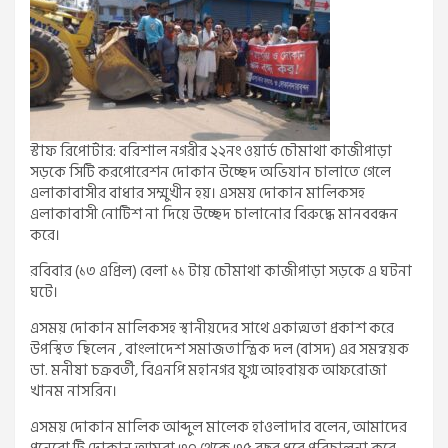
স্টাফ রিপোর্টার: বরিশাল নগরীর ২২নং ওয়ার্ড চৌমাথা কাজীপাড়া
সড়কে সিটি করপোরেশন দোকান উচ্ছেদ অভিযান চালাতে গেলে
এলাকাবাসীর বাধার সম্মুখীন হয়। এসময় দোকান মালিকসহ
এলাকাবাসী নোটিশ না দিয়ে উচ্ছেদ চালানোর বিরুদ্ধে মানববন্ধন
করে।
রবিবার (১৩ এপ্রিল) বেলা ১১ টায় চৌমাথা কাজীপাড়া সড়কে এ ঘটনা
ঘটে।
এসময় দোকান মালিকসহ স্থানীয়দের সাথে একাত্মতা প্রকাশ করে
উপস্থিত ছিলেন , বাংলাদেশ সমাজতান্ত্রিক দল (বাসদ) এর সমন্বয়ক
ডা. মনীষা চক্রবর্তী, বিএনপি মহানগর যুগ্ম আহবায়ক আফরোজা
খানম নাসরিন।
এসময় দোকান মালিক আব্দুল মালেক হাওলাদার বলেন, আমাদের