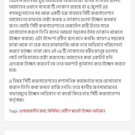
বিএনপি মহানগর যুগ্ম আহবায়ক আফরোজা খানম নাসরিন বলেন,
আমাদের এখানে পনেরো টি দোকান রয়েছে যা ৫ জুলাই এর
গণঅভ্যুত্থানের পর থেকে একটি চক্র বারবার সিটি করপোরেশনে
আবেদনের মাধ্যমে চেষ্টা করছে এ দোকান গুলো উচ্ছেদ করবার
জন্য। আমি সিটি করপোরেশনের রেজাউল বারী উনার সাথে
যোগাযোগ করলে তিনি বলেন আমরা সড়কের উপর দোকান থাকলে
উচ্ছেদ করবো। এটা উদ্দেশ্য প্রণীত বলে মনে করছি। কারণ এ সড়কের
মাথা থেকে না শুরু করে মাঝামাঝি থেকে তার অভিযান পরিচালনা
করতে চাচ্ছে। তারা কেন ওই ১৫ টি দোকানের গরীব মানুষ গুলোর
পেটে লাথি মারার চেষ্টা করতেছে। আমাদের কথা একটাই যদি
এদেরকে উচ্ছেদ করতেই হয় তবে অবশ্যই পূর্নবাসন করে উচ্ছেদ করতে
হবে।
এ বিষয় সিটি করপোরেশনের প্রশাসনিক কর্মকর্তার সঙ্গে যোগাযোগ
করলে তিনি কথা বলতে রাজি হননি। তবে স্থানীয় জনসাধারনের
বাধারমুখে উচ্ছেদ অভিযান না করেই ফিরে যায় সিটি করপোরেশন
কর্তৃপক্ষ।
Tags:
এলাকাবাসীর বাধা
,
বিসিসির নোটিশ ছাড়াই উচ্ছেদ অভিযান
Post