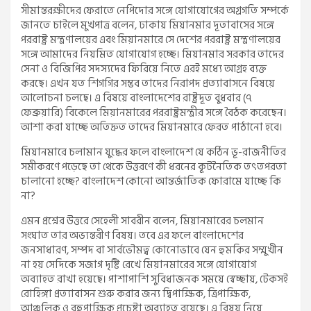
সীমান্তরক্ষীদের ফেরাতে নেপিদোর সঙ্গে যোগাযোগের অগ্রগতি সম্পর্কে
জানতে চাইলে মুখপাত্র বলেন, ঢাকায় মিয়ানমার দূতাবাসের সঙ্গে
পররাষ্ট্র মন্ত্রণালয়ের এবং মিয়ানমারে সে দেশের পররাষ্ট্র মন্ত্রণালয়ের
সঙ্গে আমাদের নিয়মিত যোগাযোগ হচ্ছে। মিয়ানমার সরকার তাদের
সেনা ও বিজিপির সদস্যদের ফিরিয়ে নিতে এরই মধ্যে আগ্রহ ব্যক্ত
করছে। এখন যত শিগগির সম্ভব তাদের নিরাপদ প্রত্যাবাসনে বিষয়ে
আলোচনা চলছে। এ বিষয়ে বাংলাদেশের রাষ্ট্রদূত বুধবার (৭
ফেব্রুয়ারি) বিকেলে মিয়ানমারের পররাষ্ট্রমন্ত্রীর সঙ্গে বৈঠক করেছেন।
আশা করা যাচ্ছে অতিদ্রুত তাদের মিয়ানমারে ফেরত পাঠানো হবে।
মিয়ানমারে চলামান যুদ্ধের ফলে বাংলাদেশ যে কঠিন ভূ-রাজনীতির
সমীকরণে পড়েছে তা থেকে উত্তরণে কী ধরনের কূটনৈতিক তৎতপরতা
চালানো হচ্ছে? বাংলাদেশ কোনো আন্তর্জাতিক ফোরামে যাচ্ছে কি
না?
এমন প্রশ্নের উত্তরে সেহেলী সাবরীন বলেন, মিয়ানমারের চলমান
সংঘাত তার অভ্যন্তরীণ বিষয়। তবে এর ফলে বাংলাদেশের
জনসাধারণ, সম্পদ বা সার্বভৌমত্ব কোনোভাবে যেন হুমকির সম্মুখীন
না হয় সেদিকে সজাগ দৃষ্টি রেখে মিয়ানমারের সঙ্গে যোগাযোগ
অব্যাহত রাখা হয়েছে। পাশাপাশি সুবিধাজনক সময়ে স্বেচ্ছায়, টেকসই
রোহিঙ্গা প্রত্যাবাসন শুরু করার জন্য দ্বিপাক্ষিক, ত্রিপাক্ষিক,
আঞ্চলিক ও বহুপাক্ষিক প্রচেষ্টা অব্যাহত রয়েছে। এ বিষয় নিয়ে