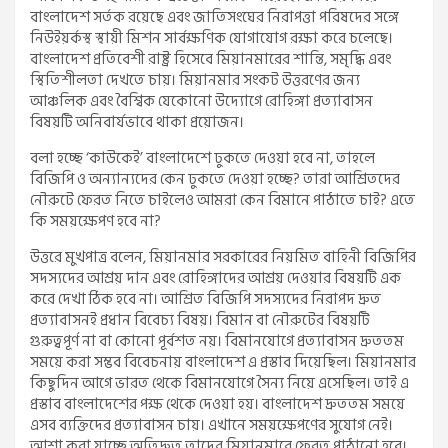
বাংলাদেশ সর্তক রয়েছে এবং জাতিসংঘের নিরাপত্তা পরিষদের সঙ্গে
নিউইয়র্কস্থ স্থায়ী মিশন সার্বক্ষণিক যোগাযোগ রক্ষা করে চলেছে।
বাংলাদেশ প্রতিবেশী রাষ্ট্র হিসেবে মিয়ানমারের শান্তি, সমৃদ্ধি এবং
স্থিতিশীলতা দেখতে চায়। মিয়ানমার সংকট উত্তরণের জন্য
আঞ্চলিক এবং বৈশ্বিক যেকোনো উদ্যোগে রোহিঙ্গা প্রত্যাবাসন
বিষয়টি অনিবার্যভাবে থাকা প্রয়োজন।
বলা হচ্ছে ‘কাউকেই’ বাংলাদেশে ঢুকতে দেওয়া হবে না, তাহলে
বিজিপি ও অন্যান্যদের কেন ঢুকতে দেওয়া হচ্ছে? তারা আশ্রিতদের
নৌরুটে ফেরত নিতে চাইলেও আমরা কেন বিমানে পাঠাতে চাই? এতে
কি সময়ক্ষেপণ হবে না?
উত্তরে মুখপাত্র বলেন, মিয়ানমার সরকারের নিয়মিত বাহিনী বিজিপির
সদস্যদের আশ্রয় দান এবং রোহিঙ্গাদের আশ্রয় দেওয়ার বিষয়টি এক
করে দেখা ঠিক হবে না। আশ্রিত বিজিপি সদস্যদের নিরাপদ দ্রুত
প্রত্যাবাসনই প্রধান বিবেচ্য বিষয়। বিমান বা নৌরুটের বিষয়টি
গুরুত্বপূর্ণ না বা কোনো পূর্বশত নয়। বিমানযোগে প্রত্যাবাসন দ্রুততম
সময়ে করা সম্ভব বিবেচনায় বাংলাদেশ এ প্রস্তাব দিয়েছিল। মিয়ানমার
কিছুদিন আগে ভারত থেকে বিমানযোগে সৈন্য নিয়ে এসেছিল। তাই এ
প্রস্তাব বাংলাদেশের পক্ষ থেকে দেওয়া হয়। বাংলাদেশ দ্রুততম সময়ে
এসব ব্যক্তিদের প্রত্যাবাসন চায়। এখানে সময়ক্ষেপণের সুযোগ নেই।
আশা করা যাচ্ছে অতিদ্রুত তাদের মিয়ানমারে ফেরত পাঠানো হবে।