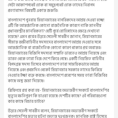
সেটা আকাশপথেই হোক বা সমুদ্রপথেই হোক তাদের নিরাপদ
প্রত্যাবাসন বিষয়টি একান্ত জরুরি।
বাংলাদেশে পুনরায় মিয়ানমারের নাগরিকদের আশ্রয় দেওয়া হচ্ছে!
এটি কি আন্তর্জাতিক কোনো রাজনৈতিক কারণে নাকি মাননীয়
প্রধানমন্ত্রীর মানবিকতা? যেটি পূর্বে রোহিঙ্গাদের ক্ষেত্রে দেখানো
হয়েছে? এমন প্রশ্নের উত্তরে সেহেলী সাবরীন জানান, মিয়ানমারের
সীমান্ত রক্ষীবাহিনীর সদস্যদের বাংলাদেশে আশ্রয় দেওয়ার সঙ্গে
আন্তর্জাতিক বা রাজনৈতিক কোনো কারণ থাকার প্রশ্ন অবান্তর।
মিয়ানমারের বিজিপি সদস্যরা সম্প্রতি ভারতেও আশ্রয় নিয়েছে এবং
ভারত থেকে তারা নিজ দেশে ফিরে গেছে। একটি নিয়মিত বাহিনীর
বিপদগ্রস্ত সদস্য হিসেবে বাংলাদেশে তারা সাময়িকভাবে আশ্রয়
নিয়েছে এবং প্রথমদিন থেকেই মিয়ানমার সরকার তাদের ফিরিয়ে
নেওয়ার ইচ্ছা ব্যক্ত করছে। বাংলাদেশে প্রবেশের সময় তারা বিজিবির
কাছে অস্ত্র জমা দিয়েছে।
ব্রিফিংয়ে প্রশ্ন করা হয়- মিয়ানমারের অভ্যন্তরীণ সংকটে বাংলাদেশির
মৃত্যুর ক্ষতিপূরণ কি চাওয়া হয়েছে দেশটির কাছে? ওই পরিবারগুলো
কার কাছে বিচার চাইবে?
উত্তরে সেহেলী সাবরীন বলেন, মিয়ানমারের অভ্যন্তরীণ সংকটে
বাংলাদেশির মৃত্যুর ঘটনা অত্যন্ত দুঃখজনক। মানবিক রাষ্ট্র হিসেবে