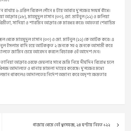
দালত।
রাখায় ৬ এপ্রিল বিকেল পৌনে ৪ টায় আবার দু’পক্ষের সংঘর্ষ বাঁধে।
য়া আক্তার (২৮), মাহমুদুল হাসান (৩০), মো. মাইনুল (২২) ও রুলিয়া
পরিমীতা, সাদিয়া ও শারমিন আক্তার কে মারধর করে। আহতরা শেবাচিম
থল থেকে মাহমুদুল হাসান (৩০) ও মো. মাইনুল (২২) কে আটক করে। এ
মাইনুল ইসলাম বাদি হয়ে আটককৃত ২ জনকে সহ ৫ জনকে আসামী করে
দালতে জামিন চেয়ে আবেদন করলে বিচারক ওই আদেশ দেন।
য়ে তানিয়া আক্তার ওরফে মেঘলার সাথে জমি নিয়ে দীর্ঘদিন বিরোধ চলে
ষ-বিপক্ষ আদালতে ও থানায় মামলা দায়ের করেছে। দু’পক্ষের মধ্যে
চলমান থাকলেও আদালতের নির্দেশ অমান্য করে অদৃশ্য ক্ষমতার
গাজায় থেমে নেই ধ্বংসযজ্ঞ, ২৪ ঘণ্টায় নিহত ১২২