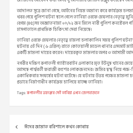
জামিনের আবেদন করা অপর দু’আসামীর জামিন মঞ্জুর করেছেন আ
আদালত সূত্রে জানা গেছে, আইনের নিয়ম অমান্য করে কার্যক্রম চলমান 
খবর পেয়ে পুলিশ ঘটনা স্থলে গেলে তানিয়া ওরফে মেঘলার নেতৃত্বে মুনি
বেগম (৪৫)সহ অজ্ঞাতনামা ১০/১২ জন মিলে নারী পুলিশ কনস্টেবল 
হাসপাতালে প্রাথমিক চিকিৎসা সেবা নিয়েছে।
তানিয়া ওরফে মেঘলার নেতৃত্বে হামলা চলাকালিন সময় পুলিশ ঘটনাস্
ঘটনায় ওই দিন ( ৬ এপ্রিল) রাতে কোতয়ালী মডেল থানার এসআই 
একটি মামলা দায়ের করেন। দায়েরকৃত মামলার অপর ৩ আসামী আ
নগরীর দক্ষিণ রুপাতলী গ্যাস্টারবাইন এলাকার মৃত ইউনুছ খানের মে
আসছে পার্শ্ববর্তী ফরাজী বংশের লোকজনদের। জমির দ্বন্দ্ব নিয়ে পক্
একাধিকবার সংঘর্ষের ঘটনা ঘটেছে। যে ঘটনায় উভয় পক্ষের মামলা 
প্রভাবে নির্মাণাধীন কার্যক্রম চালিয়ে যাচ্ছে তানিয়া।
Tags:
রুপাতলীর ভয়ংঙ্কর সেই তানিয়া এখন জেলহাজতে
Post
ঈদের জামাত বরিশালে কখন কোথায়
navigation