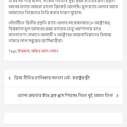
টসের পর শান্ত বলেন, সাকিব শতভাগ সুস্থ। প্রথম ম্যাচের জন্য প্রস্তুত।
আগের ম্যাচে আমরা ভালো ক্রিকেট খেলেছি। মূল ম্যাচ খেলার আগে
আমাদের নিজেদের তৈরি করার দারুণ সুযোগ।
গৌহাটিতে দ্বিতীয় প্রস্তুতি ম্যাচ খেলার পর মঙ্গলবার (৩ অক্টোবর)
বিশ্বকাপে মূল আসরের প্রথম ম্যাচের ভেন্যু ধর্মশালায় যাবে
বাংলাদেশ। সেখানে আগামী ৭ অক্টোবর আফগানিস্তানের বিপক্ষে
নামবে লাল সবুজের জার্সিধারীরা।
Tags:
বিশ্বকাপ
,
সাকিব আল-হাসান
Post
ভিসা নীতির তালিকার সত্যতা নেই- স্বরাষ্ট্রমন্ত্রী!
navigation
ভোলা মেঘনার বাঁধে ব্লক ধ্বসে শিশুসহ নিহত দুই, আহত তিন!