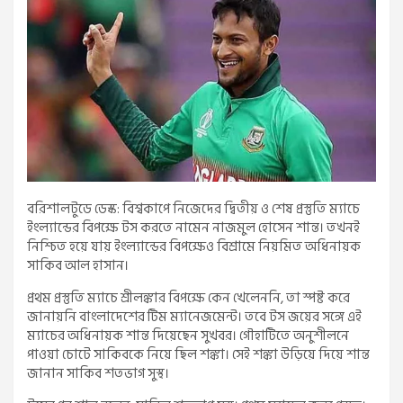
বরিশালটুডে ডেস্ক: বিশ্বকাপে নিজেদের দ্বিতীয় ও শেষ প্রস্তুতি ম্যাচে
ইংল্যান্ডের বিপক্ষে টস করতে নামেন নাজমুল হোসেন শান্ত। তখনই
নিশ্চিত হয়ে যায় ইংল্যান্ডের বিপক্ষেও বিশ্রামে নিয়মিত অধিনায়ক
সাকিব আল হাসান।
প্রথম প্রস্তুতি ম্যাচে শ্রীলঙ্কার বিপক্ষে কেন খেলেননি, তা স্পষ্ট করে
জানায়নি বাংলাদেশের টিম ম্যানেজমেন্ট। তবে টস জয়ের সঙ্গে এই
ম্যাচের অধিনায়ক শান্ত দিয়েছেন সুখবর। গৌহাটিতে অনুশীলনে
পাওয়া চোটে সাকিবকে নিয়ে ছিল শঙ্কা। সেই শঙ্কা উড়িয়ে দিয়ে শান্ত
জানান সাকিব শতভাগ সুস্থ।