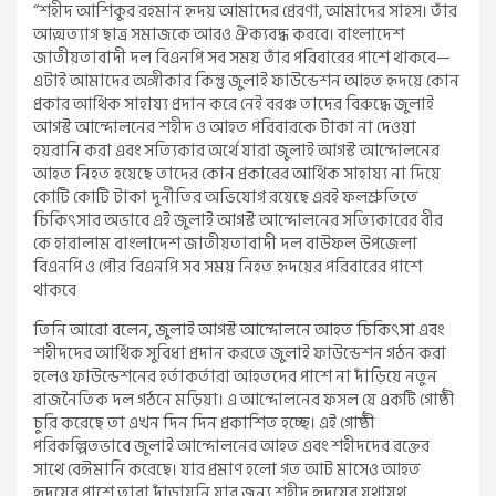
“শহীদ আশিকুর রহমান হৃদয় আমাদের প্রেরণা, আমাদের সাহস। তাঁর
আত্মত্যাগ ছাত্র সমাজকে আরও ঐক্যবদ্ধ করবে। বাংলাদেশ
জাতীয়তাবাদী দল বিএনপি সব সময় তাঁর পরিবারের পাশে থাকবে—
এটাই আমাদের অঙ্গীকার কিন্তু জুলাই ফাউন্ডেশন আহত হৃদয়ে কোন
প্রকার আর্থিক সাহায্য প্রদান করে নেই বরঞ্চ তাদের বিরুদ্ধে জুলাই
আগস্ট আন্দোলনের শহীদ ও আহত পরিবারকে টাকা না দেওয়া
হয়রানি করা এবং সত্যিকার অর্থে যারা জুলাই আগস্ট আন্দোলনের
আহত নিহত হয়েছে তাদের কোন প্রকারের আর্থিক সাহায্য না দিয়ে
কোটি কোটি টাকা দুর্নীতির অভিযোগ রয়েছে এরই ফলশ্রুতিতে
চিকিৎসার অভাবে এই জুলাই আগস্ট আন্দোলনের সত্যিকারের বীর
কে হারালাম বাংলাদেশ জাতীয়তাবাদী দল বাউফল উপজেলা
বিএনপি ও পৌর বিএনপি সব সময় নিহত হৃদয়ের পরিবারের পাশে
থাকবে
তিনি আরো বলেন, জুলাই আগস্ট আন্দোলনে আহত চিকিৎসা এবং
শহীদদের আর্থিক সুবিধা প্রদান করতে জুলাই ফাউন্ডেশন গঠন করা
হলেও ফাউন্ডেশনের হর্তাকর্তারা আহতদের পাশে না দাঁড়িয়ে নতুন
রাজনৈতিক দল গঠনে মড়িয়া। এ আন্দোলনের ফসল যে একটি গোষ্ঠী
চুরি করেছে তা এখন দিন দিন প্রকাশিত হচ্ছে। এই গোষ্ঠী
পরিকল্পিতভাবে জুলাই আন্দোলনের আহত এবং শহীদদের রক্তের
সাথে বেঈমানি করেছে। যার প্রমাণ হলো গত আট মাসেও আহত
হৃদয়ের পাশে তারা দাঁড়ায়নি যার জন্য শহীদ হৃদয়ের যথাযথ