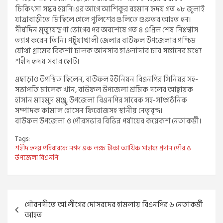
চিকিৎসা সম্ভব হয়নি।এর আগে আশিকুর রহমান হৃদয় গত ১৮ জুলাই
যাত্রাবাড়ীতে মিছিলে গেলে পুলিশের গুলিতে গুরুতর আহত হন।
দীর্ঘদিন মৃত্যুযন্ত্রণা ভোগের পর অবশেষে গত ৪ এপ্রিল শেষ নিঃশ্বাস
ত্যাগ করেন তিনি। পটুয়াখালী জেলার বাউফল উপজেলার পশ্চিম
যৌথা গ্রামের রিকশা চালক আনসার হাওলাদার চার সন্তানের মধ্যে
শহীদ হৃদয় সবার ছোট।
এছাড়াও উপস্থিত ছিলেন, বাউফল ইউনিয়ন বিএনপির সিনিয়র সহ-
সভাপতি মালেক খান, বাউফল উপজেলা শ্রমিক দলের আহ্বায়ক
হাসান মাহমুদ মঞ্জু, উপজেলা বিএনপির সাবেক সহ-সাংগঠনিক
সম্পাদক কামাল হোসেন ফিরোজসহ স্থানীয় নেতৃবৃন্দ।
বাউফল উপজেলা ও পৌরসভার বিভিন্ন পর্যায়ের কয়েকশ নেতাকর্মী।
Tags:
শহীদ হৃদয় পরিবারকে নগদ এক লক্ষ টাকা আর্থিক সাহায্য প্রদান পৌর ও
উপজেলা বিএনপি
Post
গৌরনদীতে আ.লীগের দোসরদের হামলায় বিএনপির ৬ নেতাকর্মী
navigation
আহত