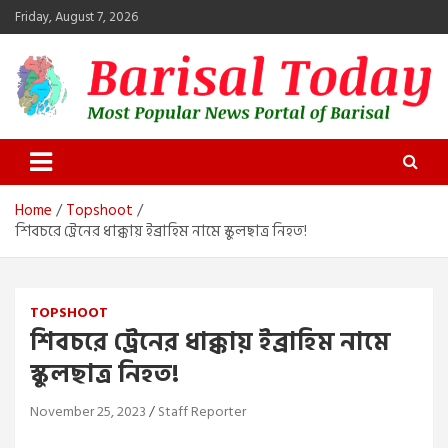
Skip
Friday, August 7, 2026
to
content
Barisal Today
The Most Popular News Portal in Barisal
Home
Topshoot
শিবচরে ট্রেনের ধাক্কায় ইব্রাহিম নামে স্কুলছাত্র নিহত!
TOPSHOOT
শিবচরে ট্রেনের ধাক্কায় ইব্রাহিম নামে
স্কুলছাত্র নিহত!
November 25, 2023
Staff Reporter