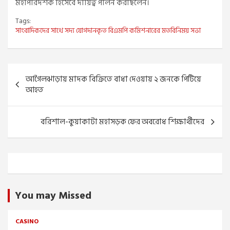
মহাপরিদর্শক হিসেবে দায়িত্ব পালন করছিলেন।
Tags:
সাংবাদিকদের সাথে সদ্য যোগদানকৃত বিএমপি কমিশনারের মতবিনিময় সভা
Post
আগৈলঝাড়ায় মাদক বিক্রিতে বাধা দেওয়ায় ২ জনকে পিটিয়ে
navigation
আহত
বরিশাল-কুয়াকাটা মহাসড়ক ফের অবরোধ শিক্ষার্থীদের
You may Missed
CASINO