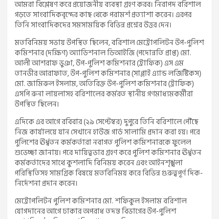
আমরা বিশ্লেষণ করে প্রয়োজনীয় ব্যবস্থা গ্রহণ করব। নিরাপদ বরিশাল
গড়তে সাংবাদিকবৃন্দের কাছ থেকে পরামর্শ প্রত্যাশা করেন। এরপর
তিনি সাংবাদিকদের সমসাময়িক বিভিন্ন প্রশ্নের উত্তর দেন।
মতবিনিময় সভায় উপস্থিত ছিলেন, বরিশাল মেট্রোপলিটন উপ-পুলিশ
কমিশনার (দক্ষিণ) অ্যাডিশনাল ডিআইজি (পদোন্নতি প্রাপ্ত) মো.
আলী আশরাফ ভুঞা, উপ-পুলিশ কমিশনার (ট্রাফিক) এস এম
তানভীর আরাফাত, উপ-পুলিশ কমিশনার (সাপ্লাই এ্যান্ড লজিস্টিকস)
মো. জামিরুল ইসলাম, অতিরিক্ত উপ-পুলিশ কমিশনার (ট্রাফিক)
এসপি রুনা লায়লাসহ বরিশালের কর্মরত স্থানীয় গণমাধ্যমকর্মীরা
উপস্থিত ছিলেন।
এদিকে এর আগে রবিবার (২৯ সেপ্টেম্বর) দুপুরে তিনি বরিশালে পৌঁছে
নিজ কার্যালয়ে যান সেখানে হাউজ গার্ড সালামি প্রদান করা হয়। পরে
পুলিশের ঊর্ধ্বতন কর্মকর্তারা নবাগত পুলিশ কমিশনারকে ফুলেল
শুভেচ্ছা জানায়। পরে দায়িত্বভার গ্রহণ করে পুলিশ কমিশনার ঊর্ধ্বতন
কর্মকর্তাদের সাথে কুশলাদি বিনিময় করেন এবং আইনশৃঙ্খলা
পরিস্থিতিসহ সামগ্রিক বিষয়ে মতবিনিময় করে বিভিন্ন গুরুত্বপূর্ণ দিক-
নির্দেশনা প্রদান করেন।
মেট্রোপলিটন পুলিশ কমিশনার মো. শফিকুল ইসলাম বরিশাল
যোগদানের আগে ঢাকার অপরাধ তদন্ত বিভাগের উপ-পুলিশ