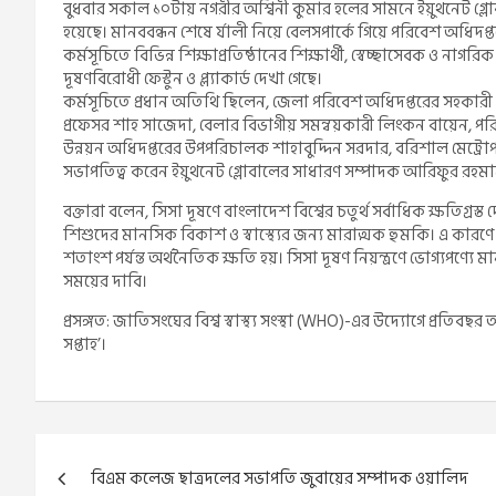
বুধবার সকাল ১০টায় নগরীর অশ্বিনী কুমার হলের সামনে ইয়ুথনেট গ্ল
হয়েছে। মানববন্ধন শেষে র্যালী নিয়ে বেলসপার্কে গিয়ে পরিবেশ অধিদপ্
কর্মসূচিতে বিভিন্ন শিক্ষাপ্রতিষ্ঠানের শিক্ষার্থী, স্বেচ্ছাসেবক ও 
দূষণবিরোধী ফেস্টুন ও প্ল্যাকার্ড দেখা গেছে।
কর্মসূচিতে প্রধান অতিথি ছিলেন, জেলা পরিবেশ অধিদপ্তরের সহকার
প্রফেসর শাহ সাজেদা, বেলার বিভাগীয় সমন্বয়কারী লিংকন বায়েন, পর
উন্নয়ন অধিদপ্তরের উপপরিচালক শাহাবুদ্দিন সরদার, বরিশাল মেট্
সভাপতিত্ব করেন ইয়ুথনেট গ্লোবালের সাধারণ সম্পাদক আরিফুর রহমা
বক্তারা বলেন, সিসা দূষণে বাংলাদেশ বিশ্বের চতুর্থ সর্বাধিক ক্ষতিগ্রস
শিশুদের মানসিক বিকাশ ও স্বাস্থ্যের জন্য মারাত্মক হুমকি। এ কারণে
শতাংশ পর্যন্ত অর্থনৈতিক ক্ষতি হয়। সিসা দূষণ নিয়ন্ত্রণে ভোগ্যপণ্যে 
সময়ের দাবি।
প্রসঙ্গত: জাতিসংঘের বিশ্ব স্বাস্থ্য সংস্থা (WHO)-এর উদ্যোগে প্রতিবছ
সপ্তাহ’।
Post
বিএম কলেজ ছাত্রদলের সভাপতি জুবায়ের সম্পাদক ওয়ালিদ