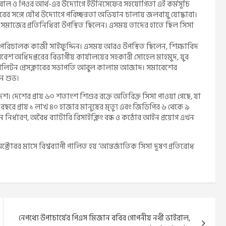
োবাল ও পিওর আর্থ-এর উদ্যোগে ইউনিসেফের সহযোগিতা এই কর্মসূচি
তরের সঙ্গে যৌথ উদ্যোগে পরিচ্ছন্নতা অভিযান চালায় জলবায়ু যোদ্ধারা।
নাগরিক সমাজের প্রতিনিধিরা উপস্থিত ছিলেন। এসময় তাদের হাতে ছিল সিসা
ী পরিচালক কাজী সাইফুদ্দিন। এসময় আরও উপস্থিত ছিলেন, শিক্ষাবিদ
িবেশ অধিদপ্তরের বিভাগীয় কার্যালয়ের সহকারী সোহেল মাহমুদ, যুব
রোপলিটন প্রেসক্লাবের সভাপতি আবুল কালাম আজাদ। সমাবেশের
ন শুভ।
্ত দেশ। দেশের প্রায় ৬০ শতাংশ শিশুর রক্তে অতিরিক্ত সিসা পাওয়া গেছে, যা
 বছরে প্রায় ১ লাখ ৪০ হাজার মানুষের মৃত্যু এবং জিডিপির ৬ থেকে ৯
মান নির্ধারণ, অবৈধ ব্যাটারি রিসাইক্লিং বন্ধ ও কঠোর আইন প্রয়োগ এখন
র অক্টোবর মাসে বিশ্বব্যাপী পালিত হয় ‘আন্তর্জাতিক সিসা দূষণ প্রতিরোধ
নেপথ্যে উপাচার্যের পিএস মিজান ববির গোপনীয় নথী ভাইরাল,