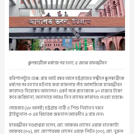
স্কুলছাত্রীকে ধর্ষণের পর হত্যা, ৫ জনের যাবজ্জীবন
বরিশালটুডে ডেস্ক: প্রায় আট বছর আগে চট্টগ্রামের সন্দ্বীপে স্কুলছাত্রীকে
ধর্ষণের পর হত্যার ঘটনায় করা মামলায় পাঁচ আসামিকে যাবজ্জীবন
কারাদণ্ড দিয়েছেন আদালত। একই সঙ্গে প্রত্যেককে ২০ হাজার টাকা
করে জরিমানা, অনাদায়ে আরও তিন মাসের কারাদণ্ড দেওয়া হয়েছে।
সোমবার (২৮ আগস্ট) চট্টগ্রাম নারী ও শিশু নির্যাতন দমন
ট্রাইব্যুনাল-৩ এর বিচারক জয়নাল আবেদীন এ রায় দেন।
যাবজ্জীবন দণ্ডপ্রাপ্তরা হলেন, মো. আকবর হোসেন ওরফে হাতকাটা
আকবর (৩৬), মো. মোশাররফ হোসেন ওরফে লিটন (৩৩), মো. নুরুল