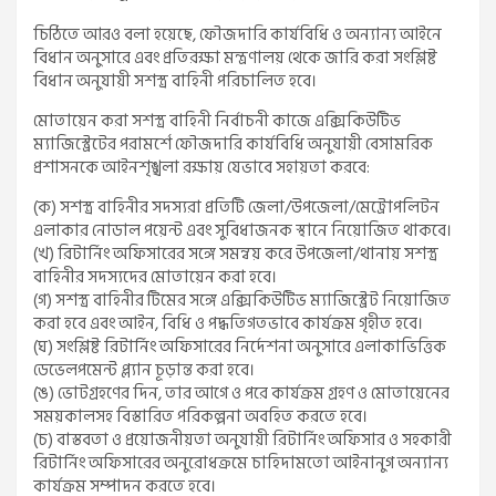
চিঠিতে আরও বলা হয়েছে, ফৌজদারি কার্যবিধি ও অন্যান্য আইনে
বিধান অনুসারে এবং প্রতিরক্ষা মন্ত্রণালয় থেকে জারি করা সংশ্লিষ্ট
বিধান অনুযায়ী সশস্ত্র বাহিনী পরিচালিত হবে।
মোতায়েন করা সশস্ত্র বাহিনী নির্বাচনী কাজে এক্সিকিউটিভ
ম্যাজিস্ট্রেটের পরামর্শে ফৌজদারি কার্যবিধি অনুযায়ী বেসামরিক
প্রশাসনকে আইনশৃঙ্খলা রক্ষায় যেভাবে সহায়তা করবে:
(ক) সশস্ত্র বাহিনীর সদস্যরা প্রতিটি জেলা/উপজেলা/মেট্রোপলিটন
এলাকার নোডাল পয়েন্ট এবং সুবিধাজনক স্থানে নিয়োজিত থাকবে।
(খ) রিটার্নিং অফিসারের সঙ্গে সমন্বয় করে উপজেলা/থানায় সশস্ত্র
বাহিনীর সদস্যদের মোতায়েন করা হবে।
(গ) সশস্ত্র বাহিনীর টিমের সঙ্গে এক্সিকিউটিভ ম্যাজিস্ট্রেট নিয়োজিত
করা হবে এবং আইন, বিধি ও পদ্ধতিগতভাবে কার্যক্রম গৃহীত হবে।
(ঘ) সংশ্লিষ্ট রিটার্নিং অফিসারের নির্দেশনা অনুসারে এলাকাভিত্তিক
ডেভেলপমেন্ট প্ল্যান চূড়ান্ত করা হবে।
(ঙ) ভোটগ্রহণের দিন, তার আগে ও পরে কার্যক্রম গ্রহণ ও মোতায়েনের
সময়কালসহ বিস্তারিত পরিকল্পনা অবহিত করতে হবে।
(চ) বাস্তবতা ও প্রয়োজনীয়তা অনুযায়ী রিটার্নিং অফিসার ও সহকারী
রিটার্নিং অফিসারের অনুরোধক্রমে চাহিদামতো আইনানুগ অন্যান্য
কার্যক্রম সম্পাদন করতে হবে।