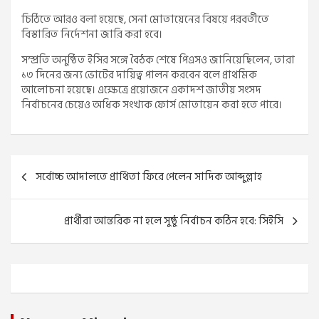
চিঠিতে আরও বলা হয়েছে, সেনা মোতায়েনের বিষয়ে পরবর্তীতে
বিস্তারিত নির্দেশনা জারি করা হবে।
সম্প্রতি অনুষ্ঠিত ইসির সঙ্গে বৈঠক শেষে পিএসও জানিয়েছিলেন, তারা
১৩ দিনের জন্য ভোটের দায়িত্ব পালন করবেন বলে প্রাথমিক
আলোচনা হয়েছে। এক্ষেত্রে প্রয়োজনে একাদশ জাতীয় সংসদ
নির্বাচনের চেয়েও অধিক সংখ্যক ফোর্স মোতায়েন করা হতে পারে।
Post
সর্বোচ্চ আদালতে প্রার্থিতা ফিরে পেলেন সাদিক আব্দুল্লাহ
navigation
প্রার্থীরা আন্তরিক না হলে সুষ্ঠু নির্বাচন কঠিন হবে: সিইসি