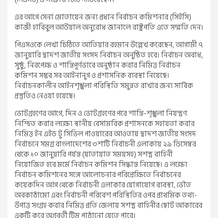
এর আগে সেনা মোতায়েন জন্য প্রধান নির্বাচন কমিশনার (সিইসি)
কাজী হাবিবুল আউয়াল অনুরোধ জানালে রাষ্ট্রপতি এতে সম্মতি দেন।
পিএসওকে লেখা চিঠিতে আতিয়ার রহমান উল্লেখ করেছেন, আগামী ৭
জানুয়ারি দ্বাদশ জাতীয় সংসদ নির্বাচন অনুষ্ঠিত হবে। নির্বাচন অবাধ,
সুষ্ঠু, নিরপেক্ষ ও শান্তিপূর্ণভাবে অনুষ্ঠান করার নিমিত্ত নির্বাচন
কমিশন সম্ভব সব আইনানুগ ও প্রশাসনিক ব্যবস্থা নিয়েছে।
নির্বাচনকালীন আইনশৃঙ্খলা পরিস্থিতি সমুন্নত রাখার জন্য সার্বিক
প্রস্তুতিও নেওয়া হয়েছে।
ভোটগ্রহণের আগে, দিন ও ভোটগ্রহণের পরে শান্তি-শৃঙ্খলা নিয়ন্ত্রণ
নিশ্চিত করার লক্ষ্যে স্থানীয় বেসামরিক প্রশাসনকে সহায়তা করার
নিমিত্ত ইন এইড টু সিভিল পাওয়ারের আওতায় দ্বাদশ জাতীয় সংসদ
নির্বাচনে সমগ্র বাংলাদেশের ৩শ’টি নির্বাচনী এলাকায় ২৯ ডিসেম্বর
থেকে ১০ জানুয়ারি পর্যন্ত (যাতায়াত সময়সহ) সশস্ত্র বাহিনী
নিয়োজিত হবে মর্মে নির্বাচন কমিশন সিদ্ধান্ত নিয়েছে। এ লক্ষ্যে
নির্বাচন কমিশনের সঙ্গে আলোচনার পরিপ্রেক্ষিতে নির্বাচনের
কয়েকদিন আগ থেকে নির্বাচনী এলাকার যোগাযোগ ব্যবস্থা, ভৌত
অবকাঠামো এবং নির্বাচনী পরিবেশ পরিস্থিতির ওপর প্রাথমিক তথ্য-
উপাত্ত সংগ্রহ করার নিমিত্ত প্রতি জেলায় সশস্ত্র বাহিনীর ছোট আকারের
একটি করে অগ্রবর্তী টিম পাঠানো যেতে পারে।