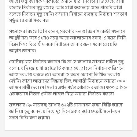
আছে। তত্ত্বাবধায়ক সরকারের অধীনে যারা নির্বাচনে জিতেছে, তারা
বলেছে নির্বাচন সুষ্ঠু হয়েছে। আর যারা ক্ষমতায় যেতে পারেনি তারা
বলেছে নির্বাচন সুষ্ঠু হয়নি। বর্তমান নির্বাচন ব্যবস্থায় নির্বাচন শতভাগ
সুষ্ঠুভাবে করা সম্ভব নয়।
সংলাপের বিষয়ে তিনি বলেন, সরকারি দল ও বিএনপি কেউই সংলাপে
আগ্রহী নয়। তবে এখনও সময় আছে আলোচনায় বসার। এ সময় তিনি
বিএনপিসহ বিরোধীদলকে নির্বাচনে আনার জন্য সরকারের প্রতি
আহ্বান জানান।
জোটবদ্ধ হয়ে নির্বাচন করবেন কি না সে ব্যাপারে জানতে চাইলে চুন্নু
বলেন, ‌যদি জোট বা মহাজোট করতে হয়, তাহলে নির্বাচন কমিশনে
আগে দরখাস্ত করতে হয়। আমরা সে রকম কোনো লিখিত দরখাস্ত
দেইনি। কারণ আমাদের সিদ্ধান্ত ছিল, আগামী নির্বাচনে আমরা ৩০০
আসনে প্রার্থী দেব। সে সিদ্ধান্ত এখন পর্যন্ত আমাদের আছে। ৩০০ আসনে
এককভাবে নিজস্ব প্রতীক লাঙ্গল নিয়ে আমরা নির্বাচন করবো।
মঙ্গলবার (২১ নভেম্বর) জাপার ৬২২টি মনোনয়ন ফরম বিক্রি হয়েছে
জানিয়ে চুন্নু বলেন, এ নিয়ে দুই দিনে এক হাজার ১৭৯টি মনোনয়ন
ফরম বিক্রি করা হয়েছে।