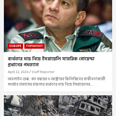
EUROPE
TOPSHOOT
ব্যর্থতার দায় নিয়ে ইসরায়েলি সামরিক গোয়েন্দা
প্রধানের পদত্যাগ
April 22, 2024
Staff Reporter
অনলাইন ডেস্ক : গত বছরের ৭ অক্টোবর ফিলিস্তিনের স্বাধীনতাকামী
সংগঠন হামাসের হামলার ব্যর্থতার দায় নিয়ে ইসরায়েলের…