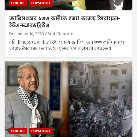
EUROPE
TOPSHOOT
জাতিসংঘের ১৩৩ কর্মীকে হত্যা করেছে ইসরায়েল-
ইউএনআরডব্লিউএ
December 10, 2023
Staff Reporter
বরিশালটুডে ডেস্ক: গাজা উপত্যকায় জাতিসংঘের ১৩৩ কর্মীকে হত্যা
করেছে ইসরায়েল। তাদেরকে মূলত বিমান হামলা করে হত্যা…
EUROPE
TOPSHOOT