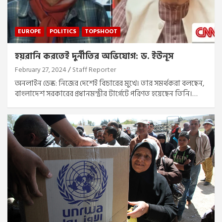
EUROPE
POLITICS
TOPSHOOT
হয়রানি করতেই দুর্নীতির অভিযোগ: ড. ইউনূস
February 27, 2024
Staff Reporter
অনলাইন ডেস্ক: নিজের দেশেই বিচারের মুখে। তার সমর্থকরা বলছেন,
বাংলাদেশ সরকারের প্রধানমন্ত্রীর টার্গেটে পরিণত হয়েছেন তিনি।…