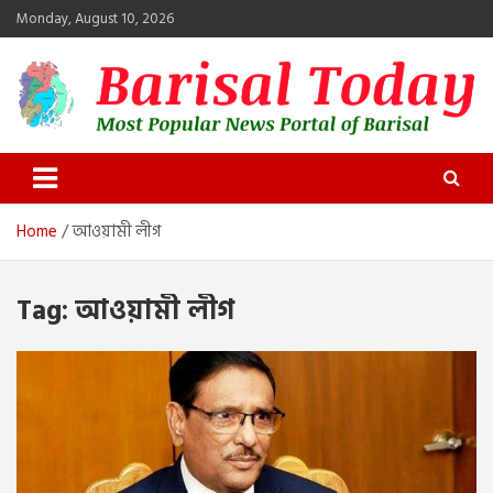
Skip
Monday, August 10, 2026
to
content
Barisal Today
The Most Popular News Portal in Barisal
Home
আওয়ামী লীগ
Tag:
আওয়ামী লীগ