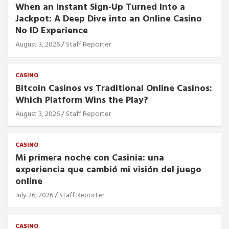
When an Instant Sign‑Up Turned Into a
Jackpot: A Deep Dive into an Online Casino
No ID Experience
August 3, 2026
Staff Reporter
CASINO
Bitcoin Casinos vs Traditional Online Casinos:
Which Platform Wins the Play?
August 3, 2026
Staff Reporter
CASINO
Mi primera noche con Casinia: una
experiencia que cambió mi visión del juego
online
July 26, 2026
Staff Reporter
CASINO