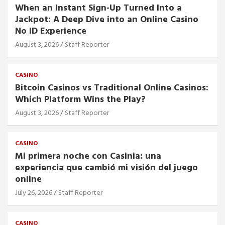
When an Instant Sign‑Up Turned Into a
Jackpot: A Deep Dive into an Online Casino
No ID Experience
August 3, 2026
Staff Reporter
CASINO
Bitcoin Casinos vs Traditional Online Casinos:
Which Platform Wins the Play?
August 3, 2026
Staff Reporter
CASINO
Mi primera noche con Casinia: una
experiencia que cambió mi visión del juego
online
July 26, 2026
Staff Reporter
CASINO