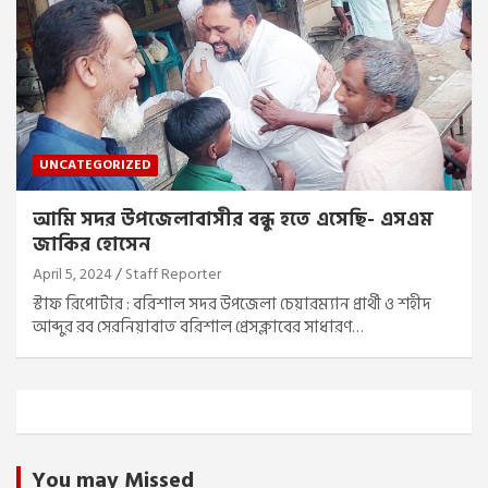
UNCATEGORIZED
আমি সদর উপজেলাবাসীর বন্ধু হতে এসেছি- এসএম
জাকির হোসেন
April 5, 2024
Staff Reporter
স্টাফ রিপোর্টার : বরিশাল সদর উপজেলা চেয়ারম্যান প্রার্থী ও শহীদ
আব্দুর রব সেরনিয়াবাত বরিশাল প্রেসক্লাবের সাধারণ…
You may Missed