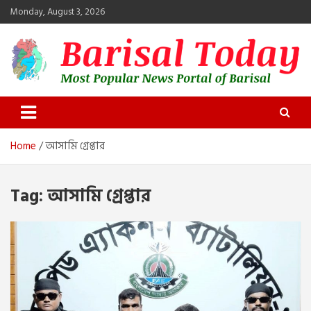
Skip
Monday, August 3, 2026
to
content
Barisal Today
The Most Popular News Portal in Barisal
Home
আসামি গ্রেপ্তার
Tag:
আসামি গ্রেপ্তার