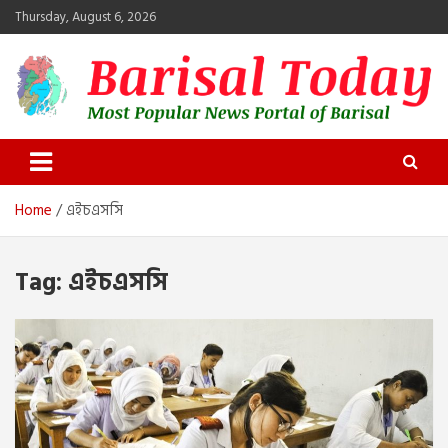
Skip
Thursday, August 6, 2026
to
content
Barisal Today
The Most Popular News Portal in Barisal
Home
এইচএসসি
Tag:
এইচএসসি