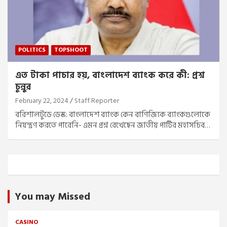
POLITICS
TOPSHOOT
এত টাকা পাচার হয়, বাংলাদেশ ব্যাংক করে কী: প্রশ্ন
চুন্নুর
February 22, 2024
Staff Reporter
বরিশালটুডে ডেস্ক: বাংলাদেশ ব্যাংক কেন বাণিজ্যিক ব্যাংকগুলোকে
নিয়ন্ত্রণ করতে পারেনি- এমন প্রশ্ন রেখেছেন জাতীয় পার্টির মহাসচিব…
You may Missed
CASINO