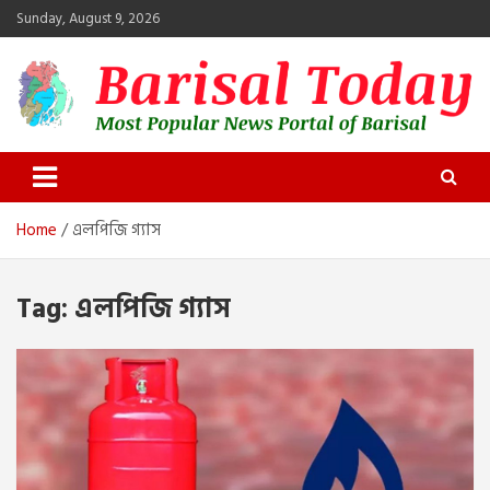
Skip
Sunday, August 9, 2026
to
content
Barisal Today
The Most Popular News Portal in Barisal
Home
‍এলপিজি গ্যাস
Tag:
‍এলপিজি গ্যাস