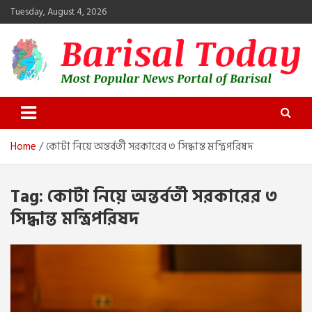
Skip
Tuesday, August 4, 2026
to
content
Barisal Today
The Most Popular News Portal in Barisal
Home
কোটা নিয়ে অন্তর্বর্তী সরকারের ৩ সিদ্ধান্ত মন্ত্রিপরিষদ
Tag:
কোটা নিয়ে অন্তর্বর্তী সরকারের ৩
সিদ্ধান্ত মন্ত্রিপরিষদ