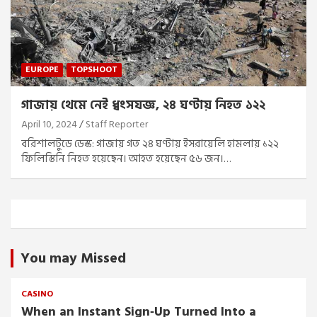
EUROPE
TOPSHOOT
গাজায় থেমে নেই ধ্বংসযজ্ঞ, ২৪ ঘণ্টায় নিহত ১২২
April 10, 2024
Staff Reporter
বরিশালটুডে ডেস্ক: গাজায় গত ২৪ ঘণ্টায় ইসরায়েলি হামলায় ১২২
ফিলিস্তিনি নিহত হয়েছেন। আহত হয়েছেন ৫৬ জন।…
You may Missed
CASINO
When an Instant Sign‑Up Turned Into a