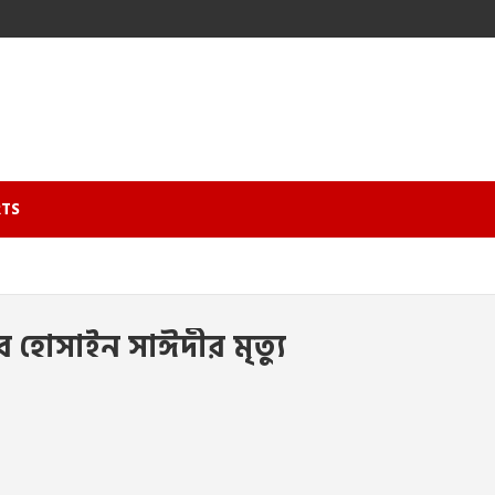
TS
হোসাইন সাঈদীর মৃত্যু