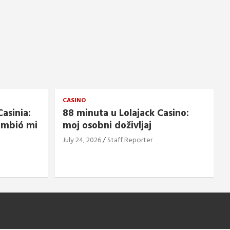
CASINO
asinia:
88 minuta u Lolajack Casino:
ambió mi
moj osobni doživljaj
July 24, 2026
Staff Reporter