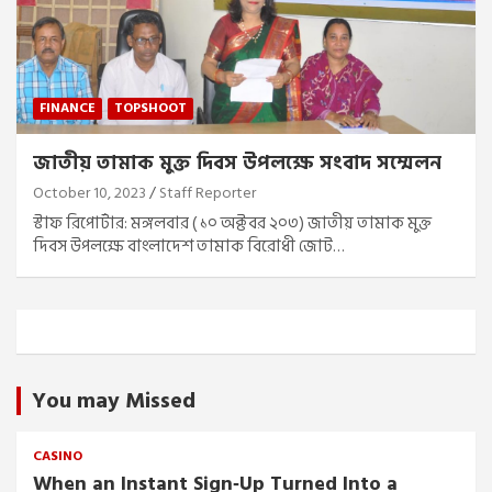
FINANCE
TOPSHOOT
জাতীয় তামাক মুক্ত দিবস উপলক্ষে সংবাদ সম্মেলন
October 10, 2023
Staff Reporter
স্টাফ রিপোর্টার: মঙ্গলবার ( ১০ অক্টবর ২০৩) জাতীয় তামাক মুক্ত
দিবস উপলক্ষে বাংলাদেশ তামাক বিরোধী জোট…
You may Missed
CASINO
When an Instant Sign‑Up Turned Into a