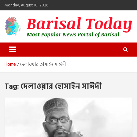
Skip
Monday, August 10, 2026
to
content
Barisal Today
The Most Popular News Portal in Barisal
Home
দেলাওয়ার হোসাইন সাঈদী
Tag:
দেলাওয়ার হোসাইন সাঈদী