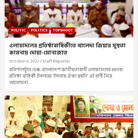
POLITIC
POLITICS
TOPSHOOT
ওলামাদলের প্রতিষ্ঠাবার্ষিকীতে খালেদা জিয়ার সুস্থতা
কামনায় দোয়া-মোনাজাত
October 6, 2023
Staff Reporter
বরিশালটুডে ডেস্ক: ‌বাংলাদেশ জাতীয়তাবাদী ওলামাদলের ৪৪তম
প্রতিষ্ঠা বার্ষিকী উপলক্ষে ‘ইসলাম ঐক্য প্রগতি’ এই বাণী নিয়ে
আলোচনা…