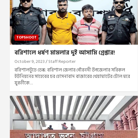
TOPSHOOT
বরিশালে ধর্ষণ মামলার দুই আসামি গ্রেপ্তার!
October 9, 2023
Staff Reporter
বরিশালটুডে ডেস্ক: বরিশাল জেলার গৌরনদী উপজেলার সরিকল
ইউনিয়নের সাহেবের চর হোসনাবাদ বাজারের খেয়াঘাটের টোল ঘরে
যুবতীকে…