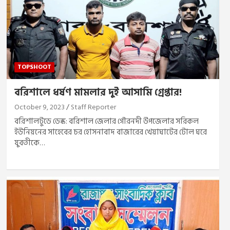
TOPSHOOT
বরিশালে ধর্ষণ মামলার দুই আসামি গ্রেপ্তার!
October 9, 2023
Staff Reporter
বরিশালটুডে ডেস্ক: বরিশাল জেলার গৌরনদী উপজেলার সরিকল
ইউনিয়নের সাহেবের চর হোসনাবাদ বাজারের খেয়াঘাটের টোল ঘরে
যুবতীকে…