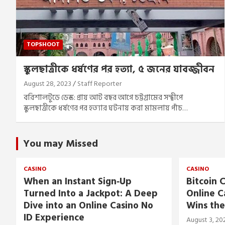
TOPSHOOT
স্কুলছাত্রীকে ধর্ষণের পর হত্যা, ৫ জনের যাবজ্জীবন
August 28, 2023
Staff Reporter
বরিশালটুডে ডেস্ক: প্রায় আট বছর আগে চট্টগ্রামের সন্দ্বীপে
স্কুলছাত্রীকে ধর্ষণের পর হত্যার ঘটনায় করা মামলায় পাঁচ…
You may Missed
CASINO
CASINO
When an Instant Sign‑Up
Bitcoin C
Turned Into a Jackpot: A Deep
Online C
Dive into an Online Casino No
Wins the
ID Experience
August 3, 20