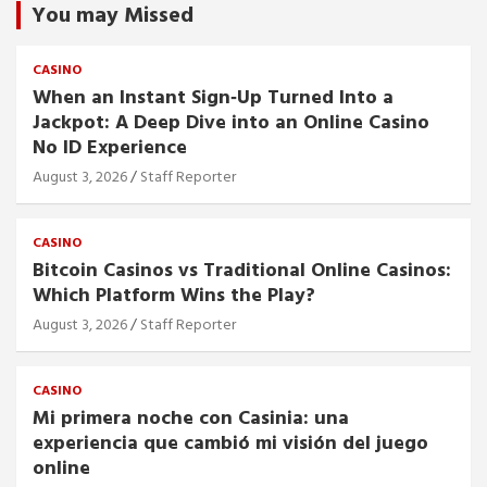
You may Missed
CASINO
When an Instant Sign‑Up Turned Into a
Jackpot: A Deep Dive into an Online Casino
No ID Experience
August 3, 2026
Staff Reporter
CASINO
Bitcoin Casinos vs Traditional Online Casinos:
Which Platform Wins the Play?
August 3, 2026
Staff Reporter
CASINO
Mi primera noche con Casinia: una
experiencia que cambió mi visión del juego
online