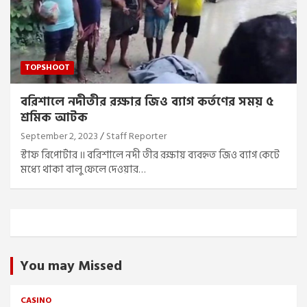
TOPSHOOT
বরিশালে নদীতীর রক্ষার জিও ব্যাগ কর্তণের সময় ৫
শ্রমিক আটক
September 2, 2023
Staff Reporter
স্টাফ রিপোর্টার ॥ বরিশালে নদী তীর রক্ষায় ব্যবহৃত জিও ব্যাগ কেটে
মধ্যে থাকা বালু ফেলে দেওয়ার…
You may Missed
CASINO