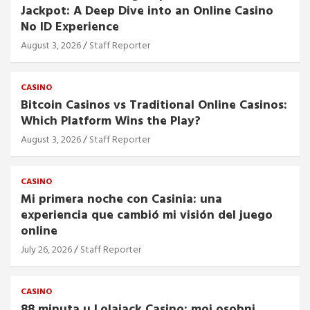
Jackpot: A Deep Dive into an Online Casino
No ID Experience
August 3, 2026
Staff Reporter
CASINO
Bitcoin Casinos vs Traditional Online Casinos:
Which Platform Wins the Play?
August 3, 2026
Staff Reporter
CASINO
Mi primera noche con Casinia: una
experiencia que cambió mi visión del juego
online
July 26, 2026
Staff Reporter
CASINO
88 minuta u Lolajack Casino: moj osobni