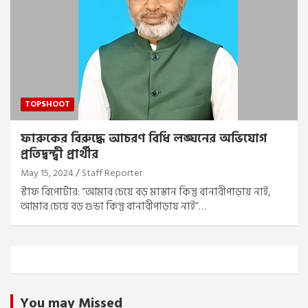
TOPSHOOT
ফারুকের বিরুদ্ধে আচরণ বিধি লঙ্ঘনের অভিযোগ
প্রতিদ্বন্দ্বী প্রার্থীর
May 15, 2024
Staff Reporter
স্টাফ রিপোর্টার: “আমার চেয়ে বড় মাস্তান কিন্তু বানারীপাড়ায় নাই,
আমার চেয়ে বড় গুন্ডা কিন্তু বানারীপাড়ায় নাই”…
You may Missed