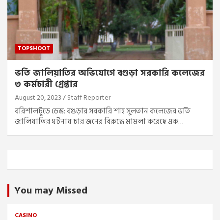
TOPSHOOT
ভর্তি জালিয়াতির অভিযোগে বগুড়া সরকারি কলেজের
৩ কর্মচারী গ্রেপ্তার
August 20, 2023
Staff Reporter
বরিশালটুডে ডেস্ক: বগুড়ার সরকারি শাহ সুলতান কলেজের ভর্তি
জালিয়াতির ঘটনায় চার জনের বিরুদ্ধে মামলা করেছে এক…
You may Missed
CASINO