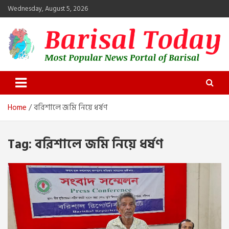
Skip
Wednesday, August 5, 2026
to
content
Barisal Today
The Most Popular News Portal in Barisal
Home
বরিশালে জমি নিয়ে ধর্ষণ
Tag:
বরিশালে জমি নিয়ে ধর্ষণ