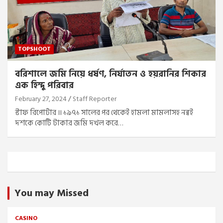
TOPSHOOT
বরিশালে জমি নিয়ে ধর্ষণ, নির্যাতন ও হয়রানির শিকার
এক হিন্দু পরিবার
February 27, 2024
Staff Reporter
স্টাফ রিপোর্টার ॥ ১৯৭১ সালের পর থেকেই হামলা মামলাসহ নব্বই
দশকে কোটি টাকার জমি দখল করে…
You may Missed
CASINO