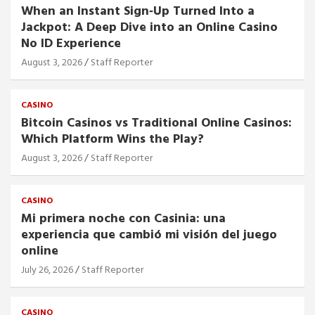
When an Instant Sign‑Up Turned Into a
Jackpot: A Deep Dive into an Online Casino
No ID Experience
August 3, 2026
Staff Reporter
CASINO
Bitcoin Casinos vs Traditional Online Casinos:
Which Platform Wins the Play?
August 3, 2026
Staff Reporter
CASINO
Mi primera noche con Casinia: una
experiencia que cambió mi visión del juego
online
July 26, 2026
Staff Reporter
CASINO