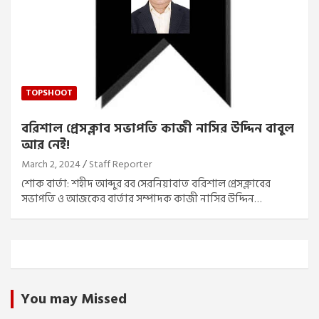
TOPSHOOT
বরিশ‍াল প্রেসক্লাব সভাপতি কাজী নাসির উদ্দিন বাবুল
আর নেই!
March 2, 2024
Staff Reporter
শোক বার্তা: শহীদ আব্দুর রব সেরনিয়াবাত বরিশাল প্রেসক্লাবের
সভাপতি ও আজকের বার্তার সম্পাদক কাজী নাসির উদ্দিন…
You may Missed