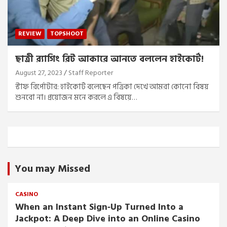
REVIEW
TOPSHOOT
ছাত্রী র‍্যাগিং রিট আকারে আনতে বললেন হাইকোর্ট!
August 27, 2023
Staff Reporter
স্টাফ রির্পোটার: হাইকোর্ট বলেছেন পত্রিকা দেখে আমরা কোনো বিষয়
শুনবো না। প্রয়োজন মনে করলে এ বিষয়ে…
You may Missed
CASINO
When an Instant Sign‑Up Turned Into a
Jackpot: A Deep Dive into an Online Casino