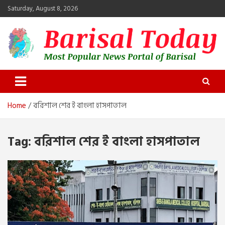
Skip
Saturday, August 8, 2026
to
content
Barisal Today
The Most Popular News Portal in Barisal
Home
বরিশাল শের ‍ই বাংলা হাসপাতাল
Tag:
বরিশাল শের ‍ই বাংলা হাসপাতাল