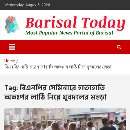
Skip
Wednesday, August 5, 2026
to
content
Barisal Today
The Most Popular News Portal in Barisal
Home
বিএনপির সেমিনারে হাতাহাতি অতঃপর লাঠি নিয়ে যুবদলের মহড়া
Tag:
বিএনপির সেমিনারে হাতাহাতি
অতঃপর লাঠি নিয়ে যুবদলের মহড়া