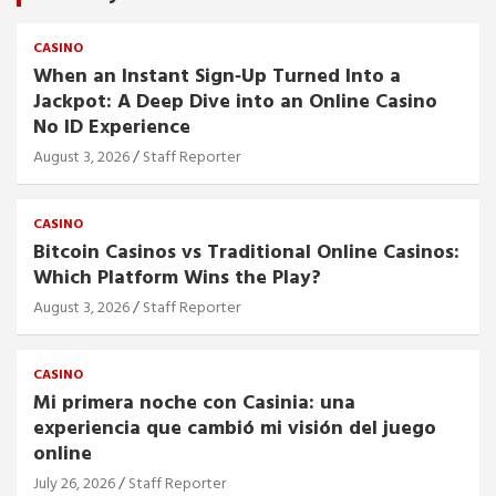
CASINO
When an Instant Sign‑Up Turned Into a
Jackpot: A Deep Dive into an Online Casino
No ID Experience
August 3, 2026
Staff Reporter
CASINO
Bitcoin Casinos vs Traditional Online Casinos:
Which Platform Wins the Play?
August 3, 2026
Staff Reporter
CASINO
Mi primera noche con Casinia: una
experiencia que cambió mi visión del juego
online
July 26, 2026
Staff Reporter