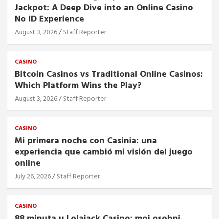
Jackpot: A Deep Dive into an Online Casino
No ID Experience
August 3, 2026
Staff Reporter
CASINO
Bitcoin Casinos vs Traditional Online Casinos:
Which Platform Wins the Play?
August 3, 2026
Staff Reporter
CASINO
Mi primera noche con Casinia: una
experiencia que cambió mi visión del juego
online
July 26, 2026
Staff Reporter
CASINO
88 minuta u Lolajack Casino: moj osobni