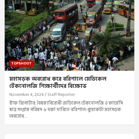
TOPSHOOT
মহাসড়ক অবরোধ করে বরিশালে মেডিকেল
টেকনোলজি শিক্ষার্থীদের বিক্ষোভ
November 4, 2024
Staff Reporter
স্টাফ রিপোর্টার: বৈষম্যবিরোধী মেডিকেল টেকনোলজি ও ফার্মেসি
ছাত্র সংগ্রাম পরিষদ ৬ দফা দাবিতে বরিশাল-কুয়াকটা মহাসড়ক
অবরোধ…