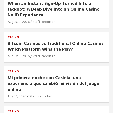
When an Instant Sign‑Up Turned Into a
Jackpot: A Deep Dive into an Online Casino
No ID Experience
August 3, 2026
Staff Reporter
CASINO
Bitcoin Casinos vs Traditional Online Casinos:
Which Platform Wins the Play?
August 3, 2026
Staff Reporter
CASINO
Mi primera noche con Casinia: una
experiencia que cambió mi visión del juego
online
July 26, 2026
Staff Reporter
CASINO