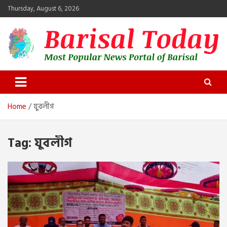
Skip
Thursday, August 6, 2026
to
content
Barisal Today
The Most Popular News Portal in Barisal
Home
যুবলীগ
Tag:
যুবলীগ