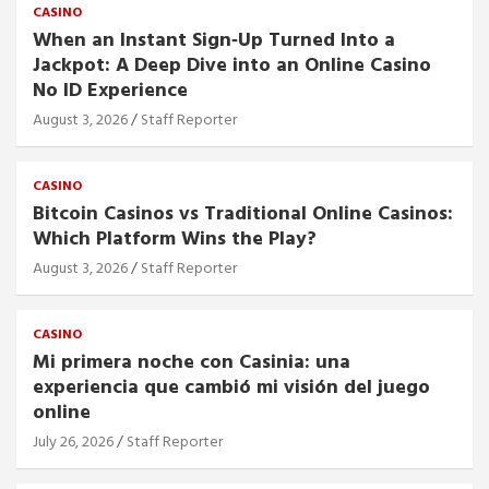
CASINO
When an Instant Sign‑Up Turned Into a
Jackpot: A Deep Dive into an Online Casino
No ID Experience
August 3, 2026
Staff Reporter
CASINO
Bitcoin Casinos vs Traditional Online Casinos:
Which Platform Wins the Play?
August 3, 2026
Staff Reporter
CASINO
Mi primera noche con Casinia: una
experiencia que cambió mi visión del juego
online
July 26, 2026
Staff Reporter