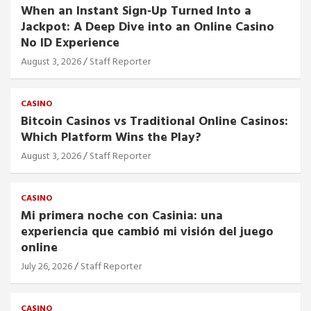
When an Instant Sign‑Up Turned Into a
Jackpot: A Deep Dive into an Online Casino
No ID Experience
August 3, 2026
Staff Reporter
CASINO
Bitcoin Casinos vs Traditional Online Casinos:
Which Platform Wins the Play?
August 3, 2026
Staff Reporter
CASINO
Mi primera noche con Casinia: una
experiencia que cambió mi visión del juego
online
July 26, 2026
Staff Reporter
CASINO