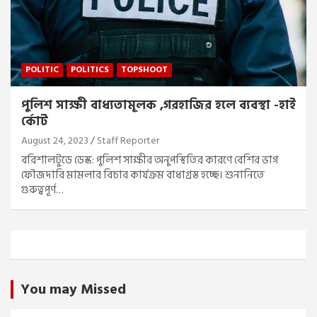
POLITIC
POLITICS
TOPSHOOT
পুলিশ সাক্ষী বাধ্যতামূলক ,গরহাজির হলে ব্যবস্থা -হাই
র্কোট
August 24, 2023
Staff Reporter
বরিশালটুডে ডেস্ক: পুলিশ সাক্ষীর অনুপস্থিতির কারণে বেশির ভাগ
ফৌজদারি মামলার বিচার কার্যক্রম বাধাগ্রস্ত হচ্ছে। শুনানিতে
গুরুত্বপূর্ণ…
You may Missed