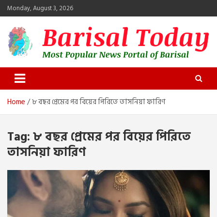
Skip
Monday, August 3, 2026
to
content
Barisal Today
The Most Popular News Portal in Barisal
Home
৮ বছর প্রেমের পর বিয়ের পিরিতে তাসনিয়া ফারিণ
Tag:
৮ বছর প্রেমের পর বিয়ের পিরিতে
তাসনিয়া ফারিণ